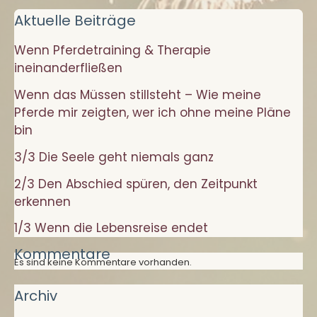
meine
Aktuelle Beiträge
Pferde
Wenn Pferdetraining & Therapie
mir
ineinanderfließen
zeigten,
wer
Wenn das Müssen stillsteht – Wie meine
ich
Pferde mir zeigten, wer ich ohne meine Pläne
ohne
bin
meine
3/3 Die Seele geht niemals ganz
Pläne
2/3 Den Abschied spüren, den Zeitpunkt
bin
erkennen
1/3 Wenn die Lebensreise endet
Kommentare
Es sind keine Kommentare vorhanden.
Archiv