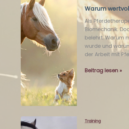
endet
Warum wertvol
Als Pferdetherape
Biomechanik. Doc
belehrt. Warum me
wurde und warum
der Arbeit mit Pfe
Warum
Beitrag lesen »
wertvolle
Momente
keinen
Plan
brauchen
Training