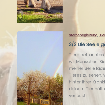
Wie
meine
Pferde
mir
zeigten,
,
Sterbebegleitung
Tie
wer
3/3 Die Seele 
ich
ohne
Tiere betrachten
meine
wir Menschen. Sie
Pläne
meiner Serie lade
bin
Tieres zu sehen.
hinter ihrer Kran
deinem Tier hälts
verlässt