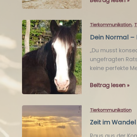
Beitrag lesen »
vs.
Boreout
,
Tierkommunikation
T
–
Wenn
Dein Normal – 
dein
„Du musst konsequ
Pferd
ungefragten Rats
Hilfe
keine perfekte M
sucht
Dein
Beitrag lesen »
Normal
–
Tierkommunikation
Euer
Glück
Zeit im Wandel
Raus aus der Kom