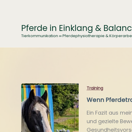
Zum
Inhalt
springen
Pferde in Einklang & Balan
Tierkommunikation ∞ Pferdephysiotherapie & Körperarbe
Training
Wenn Pferdetra
Ein Fazit aus mein
und gezielte Bewe
Gesundheitsvorso