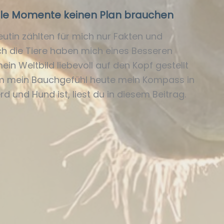
le Momente keinen Plan brauchen
utin zählten für mich nur Fakten und
h die Tiere haben mich eines Besseren
in Weltbild liebevoll auf den Kopf gestellt
 mein Bauchgefühl heute mein Kompass in
rd und Hund ist, liest du in diesem Beitrag.