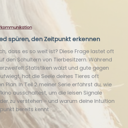
rkommunikation
ed spüren, den Zeitpunkt erkennen
h, dass es so weit ist? Diese Frage lastet oft
auf den Schultern von Tierbesitzern. Während
rzweifelt Statistiken wälzt und gute gegen
fwiegt, hat die Seele deines Tieres oft
 Plan. In Teil 2 meiner Serie erfährst du, wie
kino ausschaltest, um die leisen Signale
eder zu verstehen – und warum deine Intuition
tpunkt bereits kennt