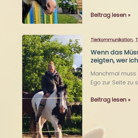
Wenn
Beitrag lesen »
Pferdetraining
&
,
Tierkommunikation
T
Therapie
ineinanderfließen
Wenn das Müsse
zeigten, wer ic
Manchmal muss die
Ego zur Seite zu s
Wenn
Beitrag lesen »
das
Müssen
stillsteht
–