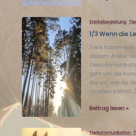
Den
Abschied
,
Sterbebegleitung
Tie
spüren,
den
1/3 Wenn die L
Zeitpunkt
Tiere haben eine 
erkennen
diesem Artikel te
Tierkommunikator
geht um die Kuns
darum, wie du de
machen kannst: D
1/3
Beitrag lesen »
Wenn
die
,
Tierkommunikation
T
Lebensreise