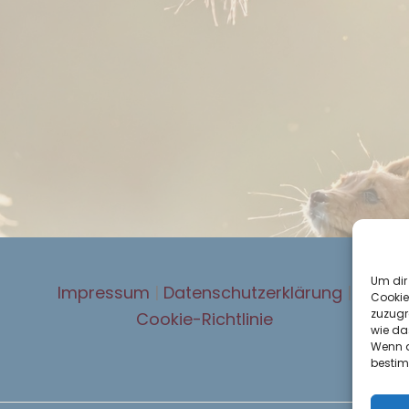
Um dir
Impressum
|
Datenschutzerklärung
|
Cookie
zuzugr
Cookie-Richtlinie
wie da
Wenn du
bestim