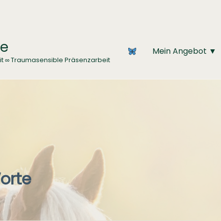
ce
Mein Angebot ▼
it ∞ Traumasensible Präsenzarbeit
orte