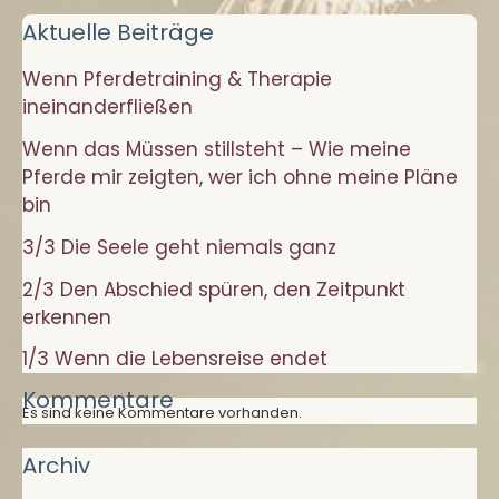
meine
Aktuelle Beiträge
Pferde
Wenn Pferdetraining & Therapie
mir
ineinanderfließen
zeigten,
wer
Wenn das Müssen stillsteht – Wie meine
ich
Pferde mir zeigten, wer ich ohne meine Pläne
ohne
bin
meine
3/3 Die Seele geht niemals ganz
Pläne
2/3 Den Abschied spüren, den Zeitpunkt
bin
erkennen
1/3 Wenn die Lebensreise endet
Kommentare
Es sind keine Kommentare vorhanden.
Archiv