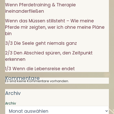
Wenn Pferdetraining & Therapie
mir
ineinanderfließen
zeigten,
wer
Wenn das Müssen stillsteht – Wie meine
ich
Pferde mir zeigten, wer ich ohne meine Pläne
ohne
bin
meine
3/3 Die Seele geht niemals ganz
Pläne
2/3 Den Abschied spüren, den Zeitpunkt
bin
erkennen
1/3 Wenn die Lebensreise endet
Kommentare
Es sind keine Kommentare vorhanden.
Archiv
Archiv