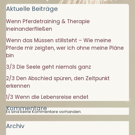
meine
Aktuelle Beiträge
Pferde
Wenn Pferdetraining & Therapie
mir
ineinanderfließen
zeigten,
wer
Wenn das Müssen stillsteht – Wie meine
ich
Pferde mir zeigten, wer ich ohne meine Pläne
ohne
bin
meine
3/3 Die Seele geht niemals ganz
Pläne
2/3 Den Abschied spüren, den Zeitpunkt
bin
erkennen
1/3 Wenn die Lebensreise endet
Kommentare
Es sind keine Kommentare vorhanden.
Archiv