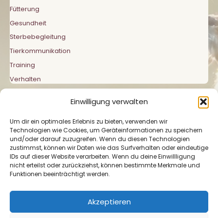
Fütterung
Gesundheit
Sterbebegleitung
Tierkommunikation
Training
Verhalten
Einwilligung verwalten
Um dir ein optimales Erlebnis zu bieten, verwenden wir
Technologien wie Cookies, um Geräteinformationen zu speichern
und/oder darauf zuzugreifen. Wenn du diesen Technologien
zustimmst, können wir Daten wie das Surfverhalten oder eindeutige
Impressum
|
Datenschutzerklärung
|
Cookie-
IDs auf dieser Website verarbeiten. Wenn du deine Einwillligung
Richtlinie
nicht erteilst oder zurückziehst, können bestimmte Merkmale und
Funktionen beeinträchtigt werden.
Akzeptieren