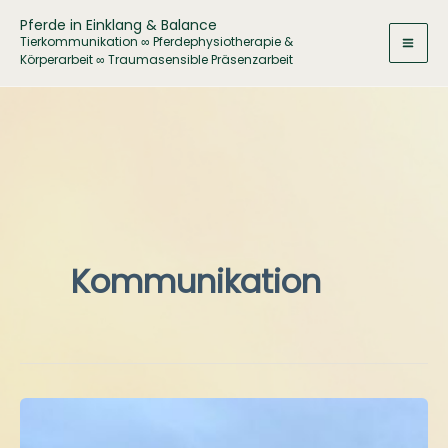
Zum
Pferde in Einklang & Balance
Inhalt
Tierkommunikation ∞ Pferdephysiotherapie &
Körperarbeit ∞ Traumasensible Präsenzarbeit
springen
Kommunikation