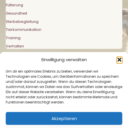
Fütterung
Gesundheit
Sterbebegleitung
Tierkommunikation
Training
Verhalten
Einwilligung verwalten
Um dir ein optimales Erlebnis zu bieten, verwenden wir
Technologien wie Cookies, um Geräteinformationen zu speichern
und/oder darauf zuzugreifen. Wenn du diesen Technologien
zustimmst, können wir Daten wie das Surfverhalten oder eindeutige
Impressum
|
Datenschutzerklärung
|
Cookie-
IDs auf dieser Website verarbeiten. Wenn du deine Einwillligung
Richtlinie
nicht erteilst oder zurückziehst, können bestimmte Merkmale und
Funktionen beeinträchtigt werden.
Akzeptieren