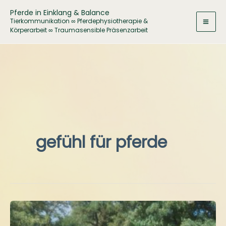
Zum
Pferde in Einklang & Balance
Inhalt
Tierkommunikation ∞ Pferdephysiotherapie &
Körperarbeit ∞ Traumasensible Präsenzarbeit
springen
gefühl für pferde