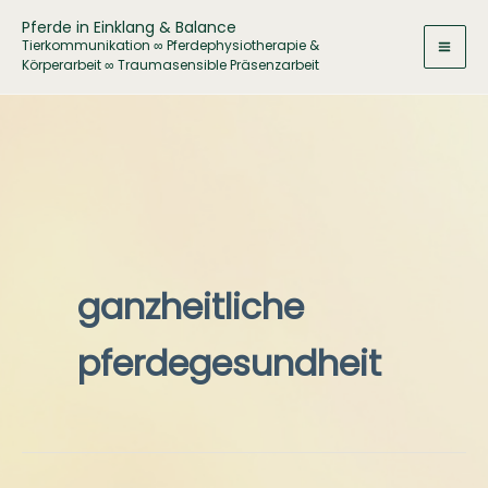
Zum
Pferde in Einklang & Balance
Inhalt
Tierkommunikation ∞ Pferdephysiotherapie &
Körperarbeit ∞ Traumasensible Präsenzarbeit
springen
ganzheitliche
pferdegesundheit