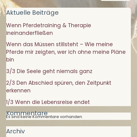
Verborgenen
Aktuelle Beiträge
beginnt
Wenn Pferdetraining & Therapie
ineinanderfließen
Wenn das Müssen stillsteht – Wie meine
Pferde mir zeigten, wer ich ohne meine Pläne
bin
3/3 Die Seele geht niemals ganz
2/3 Den Abschied spüren, den Zeitpunkt
erkennen
1/3 Wenn die Lebensreise endet
Kommentare
Es sind keine Kommentare vorhanden.
Archiv