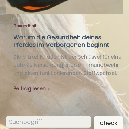
Gesundheit
Warum die Gesundheit deines
Pferdes im Verborgenen beginnt
Die Mikrozirkulation ist der Schlüssel für eine
gute Zellversorgung, starke Immunabwehr
und einen funktionierenden Stoffwechsel.
Warum
Beitrag lesen »
die
Gesundheit
deines
Suchen
Pferdes
check
im