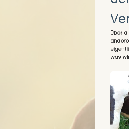
Ve
Über d
anderer
eigent
was wi