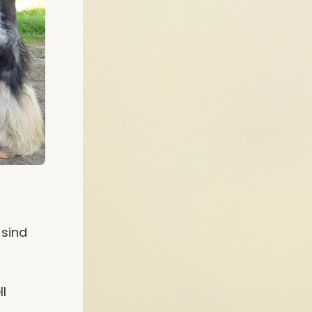
 sind
ll