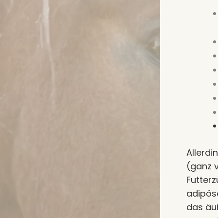
Allerdi
(ganz v
Futterz
adipöse
das äuß