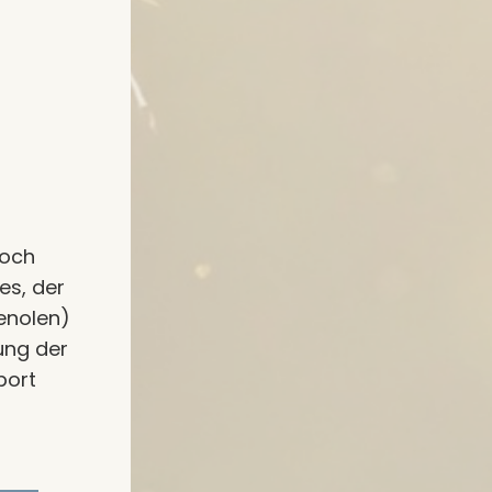
noch
es, der
Venolen)
ung der
port
.