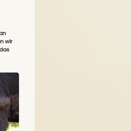
 an
n wir
 das