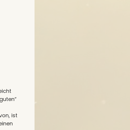
eicht
„guten“
on, ist
einen