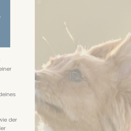
r
einer
deines
ie der
der