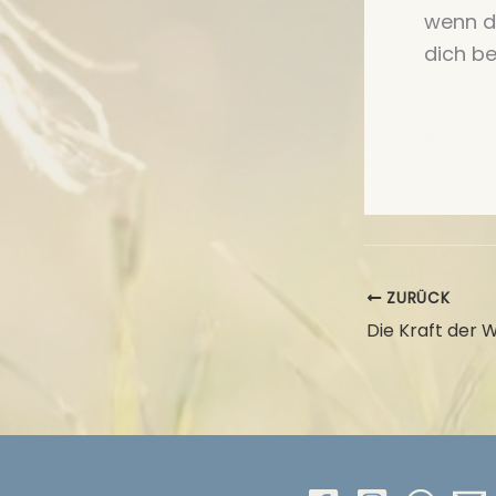
wenn d
dich be
pferdefüt
ist dick, 
ZURÜCK
Die Kraft der 