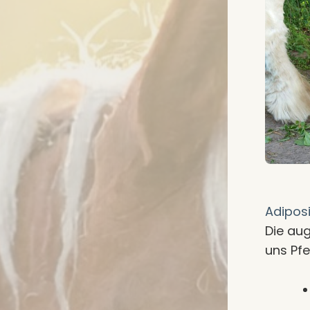
Adiposi
Die au
uns Pf