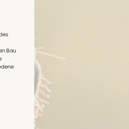
rdes
 an Bau
e
iedene