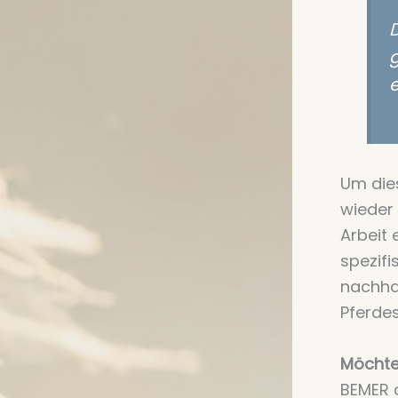
D
e
Um dies
wieder
Arbeit
spezif
nachhal
Pferdes
Möchte
BEMER d