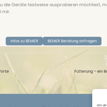
u die Geräte testweise ausprobieren möchtest, m
i mir.
terung, gesundheit pferd, pferde gesund füttern, pferdeernährung, m
adipöses pferd, stoffwechsel pferd, durchblutung pferd, zellversorgun
Infos zu BEMER
BEMER Beratung anfragen
Worte
Um dir