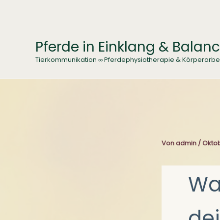
Zum
Inhalt
springen
Pferde in Einklang & Balan
Tierkommunikation ∞ Pferdephysiotherapie & Körperarbe
Von
admin
/
Oktob
Wa
de