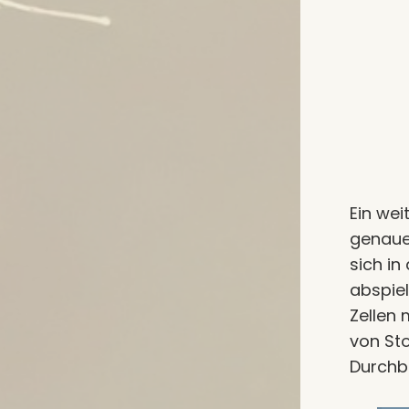
Ein wei
genauer
sich in
abspiel
Zellen 
von St
Durchb