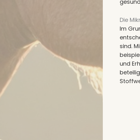
gesund
Die Mik
Im Gru
entsch
sind. 
beispie
und Er
beteili
Stoffw