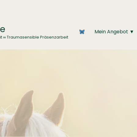
ce
Mein Angebot ▼
it ∞ Traumasensible Präsenzarbeit