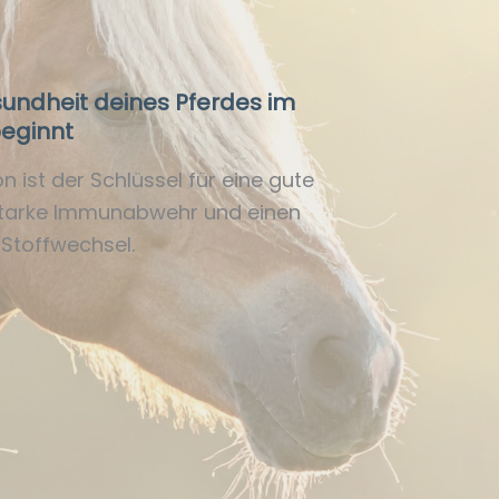
undheit deines Pferdes im
eginnt
on ist der Schlüssel für eine gute
starke Immunabwehr und einen
 Stoffwechsel.