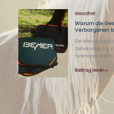
Gesundheit
Warum die Ges
Verborgenen b
Die Mikrozirkulati
Zellversorgung, 
funktionierenden
Warum
Beitrag lesen »
die
Gesundheit
deines
Pferdes
im