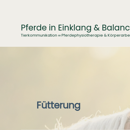
Zum
Inhalt
springen
Pferde in Einklang & Balan
Tierkommunikation ∞ Pferdephysiotherapie & Körperarbe
Fütterung