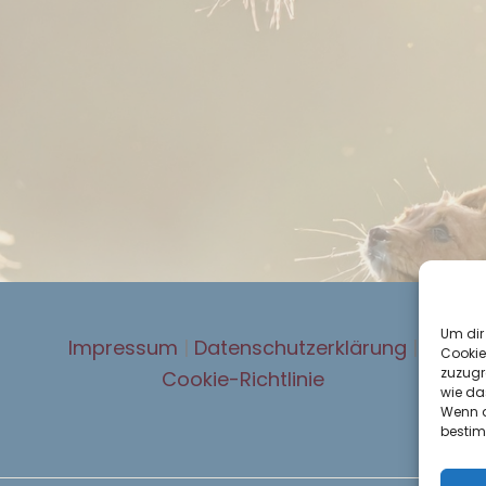
Um dir
Impressum
|
Datenschutzerklärung
|
Cookie
zuzugr
Cookie-Richtlinie
wie da
Wenn du
bestim