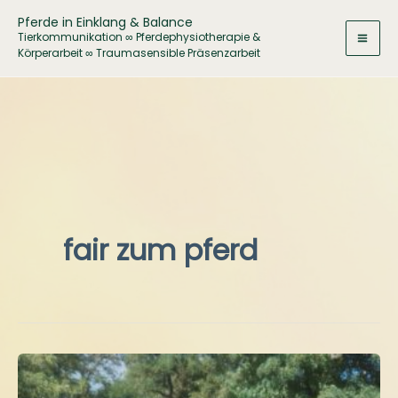
Zum
Pferde in Einklang & Balance
Inhalt
Tierkommunikation ∞ Pferdephysiotherapie &
Körperarbeit ∞ Traumasensible Präsenzarbeit
springen
fair zum pferd