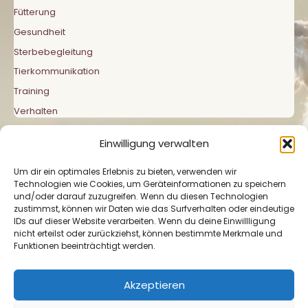
Fütterung
Gesundheit
Sterbebegleitung
Tierkommunikation
Training
Verhalten
Einwilligung verwalten
Um dir ein optimales Erlebnis zu bieten, verwenden wir
Technologien wie Cookies, um Geräteinformationen zu speichern
und/oder darauf zuzugreifen. Wenn du diesen Technologien
zustimmst, können wir Daten wie das Surfverhalten oder eindeutige
Impressum
|
Datenschutzerklärung
|
Cookie-
IDs auf dieser Website verarbeiten. Wenn du deine Einwillligung
Richtlinie
nicht erteilst oder zurückziehst, können bestimmte Merkmale und
Funktionen beeinträchtigt werden.
Akzeptieren