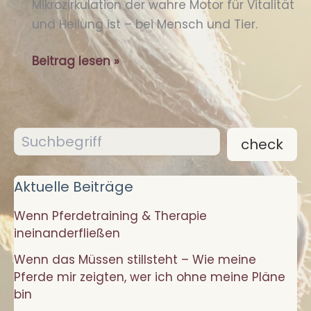
Mikrozirkulation der wahre Motor für Vitalität
und Heilung ist – bei Mensch und Tier.
Der
Beitrag lesen »
unsichtbare
Herzschlag
der
Suchen
Gesundheit
check
Aktuelle Beiträge
Wenn Pferdetraining & Therapie
ineinanderfließen
Wenn das Müssen stillsteht – Wie meine
Pferde mir zeigten, wer ich ohne meine Pläne
bin