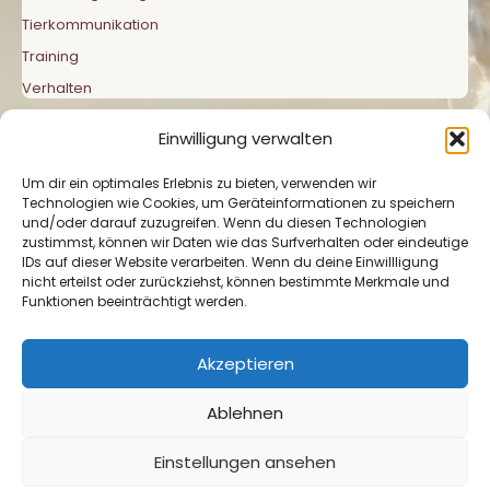
Tierkommunikation
Training
Verhalten
Einwilligung verwalten
Um dir ein optimales Erlebnis zu bieten, verwenden wir
Technologien wie Cookies, um Geräteinformationen zu speichern
und/oder darauf zuzugreifen. Wenn du diesen Technologien
zustimmst, können wir Daten wie das Surfverhalten oder eindeutige
Impressum
|
Datenschutzerklärung
|
Cookie-
IDs auf dieser Website verarbeiten. Wenn du deine Einwillligung
Richtlinie
nicht erteilst oder zurückziehst, können bestimmte Merkmale und
Funktionen beeinträchtigt werden.
Akzeptieren
Ablehnen
Copyright © Mit Tieren verbunden 2026 Pferde in
Einstellungen ansehen
Einklang & Balance | Präsentiert von
Astra-WordPress-