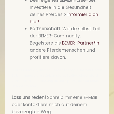
Dein eigenes BEMER Horse-Set:
Investiere in die Gesundheit
deines Pferdes >
Informier dich
hier!
Partnerschaft:
Werde selbst Teil
der BEMER-Community.
Begeistere als
BEMER-Partner/in
andere Pferdemenschen und
profitiere davon.
Mikrozirkulation, Bemer, Bemer Therapie, Bemer Horse
Set, Immunsystem stärken pferd, Stoffwechsel pferd
verbessern, Duchblutung fördern pferd, bemer kaufen
, bemer mieten,
Lass uns reden!
Schreib mir eine E-Mail
oder kontaktiere mich auf deinem
bevorzugten Weg.