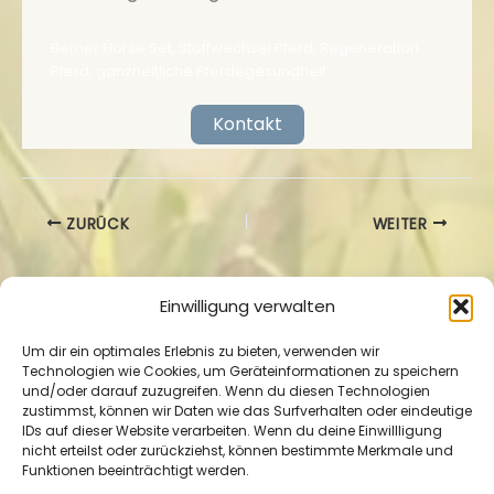
Bemer Horse Set, Stoffwechsel Pferd, Regeneration
Pferd, ganzheitliche Pferdegesundheit
Kontakt
ZURÜCK
WEITER
Einwilligung verwalten
Um dir ein optimales Erlebnis zu bieten, verwenden wir
Technologien wie Cookies, um Geräteinformationen zu speichern
und/oder darauf zuzugreifen. Wenn du diesen Technologien
zustimmst, können wir Daten wie das Surfverhalten oder eindeutige
Impressum
|
Datenschutzerklärung
|
Cookie-
IDs auf dieser Website verarbeiten. Wenn du deine Einwillligung
Richtlinie
nicht erteilst oder zurückziehst, können bestimmte Merkmale und
Funktionen beeinträchtigt werden.