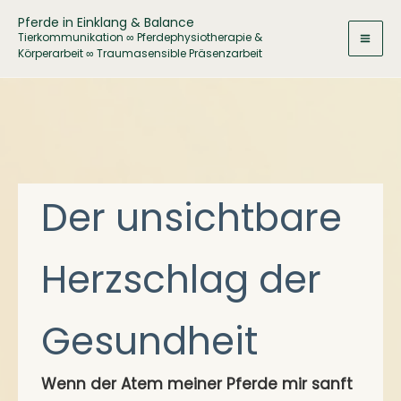
Zum
Pferde in Einklang & Balance
Inhalt
Tierkommunikation ∞ Pferdephysiotherapie &
Körperarbeit ∞ Traumasensible Präsenzarbeit
springen
Der unsichtbare
Herzschlag der
Gesundheit
Wenn der Atem meiner Pferde mir sanft