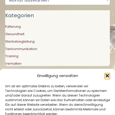
Kategorien
Fütterung
Gesundheit
Sterbebegleitung
Tierkommunikation
Training
Verhalten
Einwilligung verwalten
Um dir ein optimales Erlebnis zu bieten, verwenden wir
Technologien wie Cookies, um Geräteinformationen zu speichern
und/oder darauf zuzugreifen. Wenn du diesen Technologien
zustimmst, können wir Daten wie das Surfverhalten oder eindeutige
Impressum
|
Datenschutzerklärung
|
Cookie-
IDs auf dieser Website verarbeiten. Wenn du deine Einwillligung
Richtlinie
nicht erteilst oder zurückziehst, können bestimmte Merkmale und
Funktionen beeinträchtigt werden.