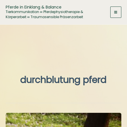
Zum
Pferde in Einklang & Balance
Inhalt
Tierkommunikation ∞ Pferdephysiotherapie &
Körperarbeit ∞ Traumasensible Präsenzarbeit
springen
durchblutung pferd