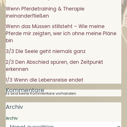
beginnt
Wenn Pferdetraining & Therapie
ineinanderfließen
Wenn das Müssen stillsteht – Wie meine
Pferde mir zeigten, wer ich ohne meine Pläne
bin
3/3 Die Seele geht niemals ganz
2/3 Den Abschied spüren, den Zeitpunkt
erkennen
1/3 Wenn die Lebensreise endet
Kommentare
Es sind keine Kommentare vorhanden.
Archiv
Archiv