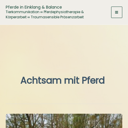
Zum
Pferde in Einklang & Balance
Inhalt
Tierkommunikation ∞ Pferdephysiotherapie &
Körperarbeit ∞ Traumasensible Präsenzarbeit
springen
Achtsam mit Pferd