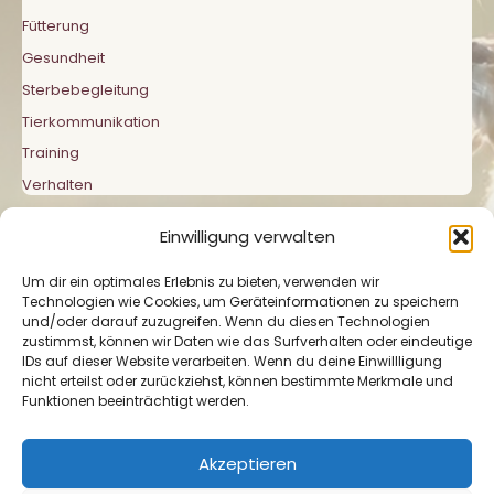
Fütterung
Gesundheit
Sterbebegleitung
Tierkommunikation
Training
Verhalten
Einwilligung verwalten
Um dir ein optimales Erlebnis zu bieten, verwenden wir
Technologien wie Cookies, um Geräteinformationen zu speichern
und/oder darauf zuzugreifen. Wenn du diesen Technologien
zustimmst, können wir Daten wie das Surfverhalten oder eindeutige
Impressum
|
Datenschutzerklärung
|
Cookie-
IDs auf dieser Website verarbeiten. Wenn du deine Einwillligung
Richtlinie
nicht erteilst oder zurückziehst, können bestimmte Merkmale und
Funktionen beeinträchtigt werden.
Akzeptieren