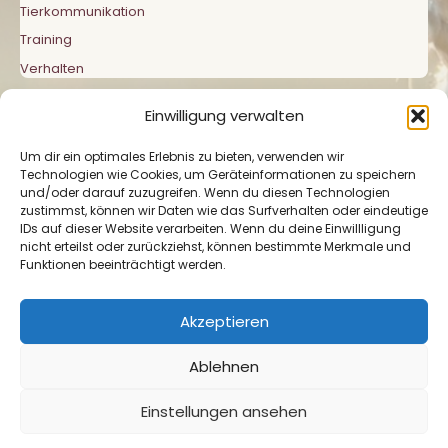
Tierkommunikation
Training
Verhalten
Einwilligung verwalten
Um dir ein optimales Erlebnis zu bieten, verwenden wir
Technologien wie Cookies, um Geräteinformationen zu speichern
und/oder darauf zuzugreifen. Wenn du diesen Technologien
zustimmst, können wir Daten wie das Surfverhalten oder eindeutige
Impressum
|
Datenschutzerklärung
|
Cookie-
IDs auf dieser Website verarbeiten. Wenn du deine Einwillligung
Richtlinie
nicht erteilst oder zurückziehst, können bestimmte Merkmale und
Funktionen beeinträchtigt werden.
Akzeptieren
Ablehnen
Copyright © Mit Tieren verbunden 2026 Pferde in
Einstellungen ansehen
Einklang & Balance | Präsentiert von
Astra-WordPress-
Theme