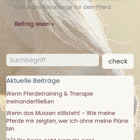
Gesundheitsvorsorge für dein Pferd
Wenn
Beitrag lesen »
Pferdetraining
&
Therapie
Suchen
ineinanderfließen
check
Aktuelle Beiträge
Wenn Pferdetraining & Therapie
ineinanderfließen
Wenn das Müssen stillsteht – Wie meine
Pferde mir zeigten, wer ich ohne meine Pläne
bin