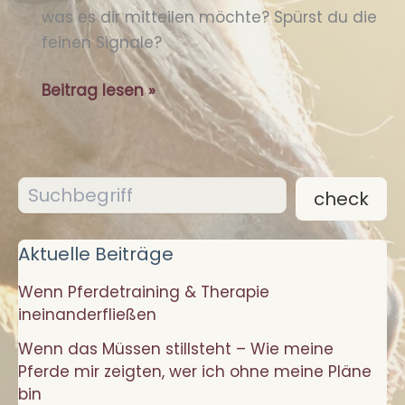
was es dir mitteilen möchte? Spürst du die
feinen Signale?
Die
Beitrag lesen »
feinen
Signale
deines
Suchen
Pferdes
check
verstehen
lernen
Aktuelle Beiträge
Wenn Pferdetraining & Therapie
ineinanderfließen
Wenn das Müssen stillsteht – Wie meine
Pferde mir zeigten, wer ich ohne meine Pläne
bin