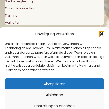
Sterbebegleitung
Tierkommunikation
Training
Verhalten
Einwilligung verwalten
Um dir ein optimales Erlebnis zu bieten, verwenden wir
Technologien wie Cookies, um Geräteinformationen zu speichern
und/oder darauf zuzugreifen. Wenn du diesen Technologien
zustimmst, können wir Daten wie das Surfverhalten oder eindeutige
Impressum
|
Datenschutzerklärung
|
Cookie-
IDs auf dieser Website verarbeiten. Wenn du deine Einwillligung
Richtlinie
nicht erteilst oder zurückziehst, können bestimmte Merkmale und
Funktionen beeinträchtigt werden.
Akzeptieren
Ablehnen
Copyright © Mit Tieren verbunden 2026 Pferde in
Einstellungen ansehen
Einklang & Balance | Präsentiert von
Astra-WordPress-