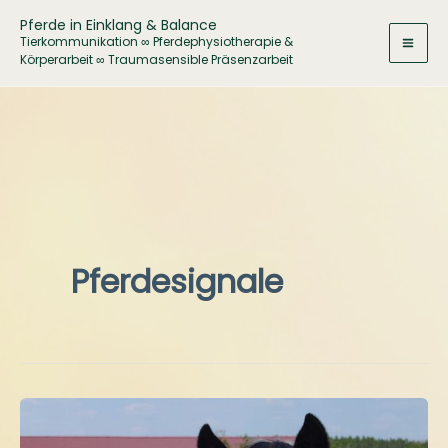
Zum
Pferde in Einklang & Balance
Inhalt
Tierkommunikation ∞ Pferdephysiotherapie &
Körperarbeit ∞ Traumasensible Präsenzarbeit
springen
Pferdesignale