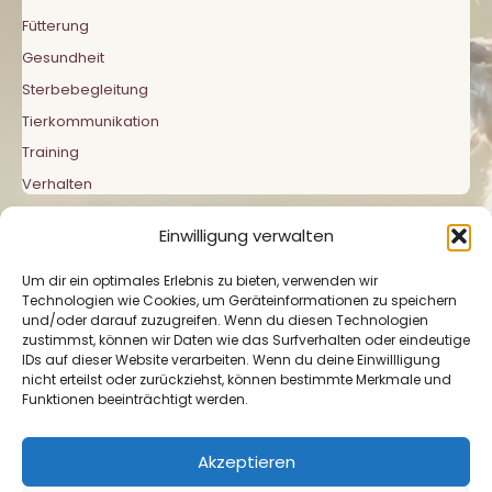
Fütterung
Gesundheit
Sterbebegleitung
Tierkommunikation
Training
Verhalten
Einwilligung verwalten
Um dir ein optimales Erlebnis zu bieten, verwenden wir
Technologien wie Cookies, um Geräteinformationen zu speichern
und/oder darauf zuzugreifen. Wenn du diesen Technologien
zustimmst, können wir Daten wie das Surfverhalten oder eindeutige
Impressum
|
Datenschutzerklärung
|
Cookie-
IDs auf dieser Website verarbeiten. Wenn du deine Einwillligung
Richtlinie
nicht erteilst oder zurückziehst, können bestimmte Merkmale und
Funktionen beeinträchtigt werden.
Akzeptieren