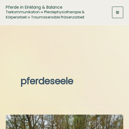
Zum
Pferde in Einklang & Balance
Inhalt
Tierkommunikation ∞ Pferdephysiotherapie &
Körperarbeit ∞ Traumasensible Präsenzarbeit
springen
pferdeseele