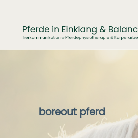
Zum
Inhalt
springen
Pferde in Einklang & Balan
Tierkommunikation ∞ Pferdephysiotherapie & Körperarbe
boreout pferd