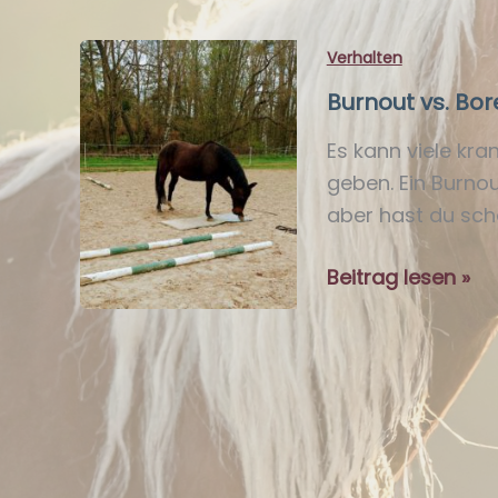
Verhalten
Burnout vs. Bor
Es kann viele kr
geben. Ein Burno
aber hast du sch
Burnout
Beitrag lesen »
vs.
Boreout
–
Wenn
dein
Pferd