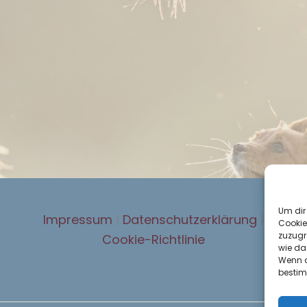
Um dir
Impressum
|
Datenschutzerklärung
|
Cookie
zuzugr
Cookie-Richtlinie
wie da
Wenn du
bestim