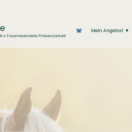
ce
Mein Angebot ▼
it ∞ Traumasensible Präsenzarbeit