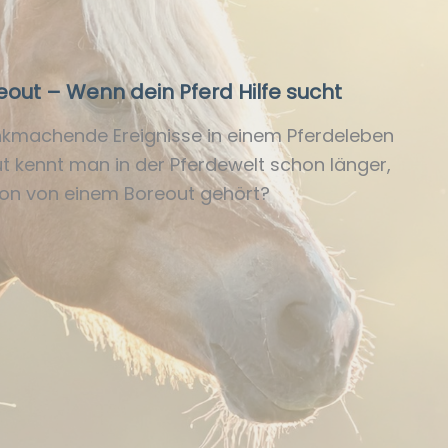
eout – Wenn dein Pferd Hilfe sucht
ankmachende Ereignisse in einem Pferdeleben
ut kennt man in der Pferdewelt schon länger,
on von einem Boreout gehört?