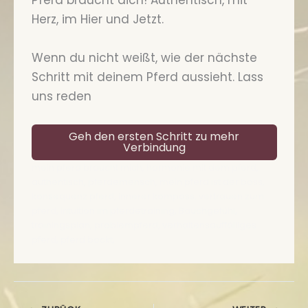
Pferd braucht dich! Authentisch, mit
Herz, im Hier und Jetzt.
Wenn du nicht weißt, wie der nächste
Schritt mit deinem Pferd aussieht. Lass
uns reden
Geh den ersten Schritt zu mehr
Verbindung
mein pferd braucht mich, harmonie mit dem pferd,
authentisch, pferdemensch, mein pferd ist der boss,
konsequenz pferd, innerer kompass, vertrauen zum
pferd, intuition im pferdetraining, Bauchgefühl,
trainingsplan, problempferd, verhaltensauffälliges
pferd, pferd bockt,