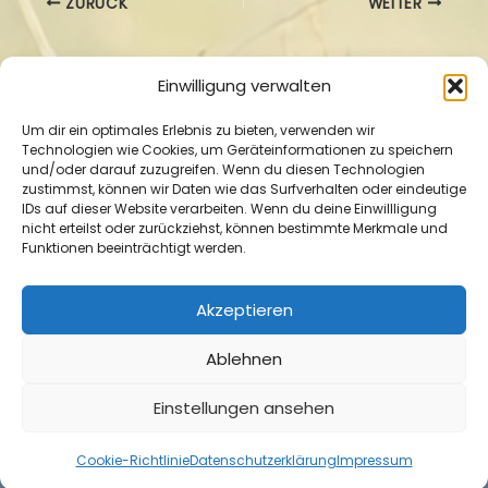
ZURÜCK
WEITER
Einwilligung verwalten
Um dir ein optimales Erlebnis zu bieten, verwenden wir
Technologien wie Cookies, um Geräteinformationen zu speichern
und/oder darauf zuzugreifen. Wenn du diesen Technologien
zustimmst, können wir Daten wie das Surfverhalten oder eindeutige
Impressum
|
Datenschutzerklärung
|
Cookie-
IDs auf dieser Website verarbeiten. Wenn du deine Einwillligung
Richtlinie
nicht erteilst oder zurückziehst, können bestimmte Merkmale und
Funktionen beeinträchtigt werden.
Akzeptieren
Ablehnen
Copyright © Mit Tieren verbunden 2026 Pferde in
Einstellungen ansehen
Einklang & Balance | Präsentiert von
Astra-WordPress-
Theme
Cookie-Richtlinie
Datenschutzerklärung
Impressum